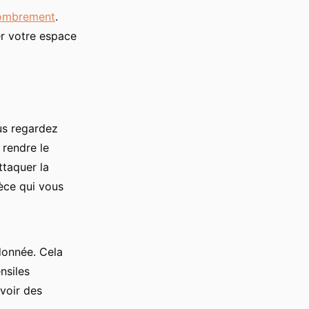
combrement
.
er votre espace
us regardez
rendre le
taquer la
èce qui vous
rdonnée. Cela
nsiles
voir des