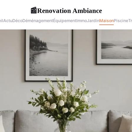
Renovation Ambiance
📰
il
Actu
Déco
Déménagement
Équipement
Immo
Jardin
Maison
Piscine
T