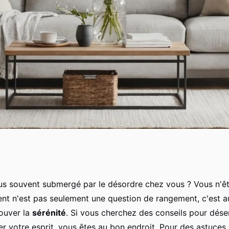
ncombrer votre
s souvent submergé par le désordre chez vous ? Vous n'êt
 n'est pas seulement une question de rangement, c'est a
prit
rouver la
sérénité
. Si vous cherchez des conseils pour dés
r votre esprit, vous êtes au bon endroit. Pour des astuces