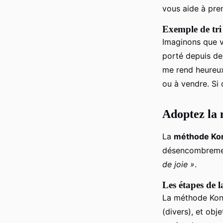
vous aide à pren
Exemple de tri
Imaginons que v
porté depuis de
me rend heureux
ou à vendre. Si 
Adoptez la
La
méthode Ko
désencombrement
de joie »
.
Les étapes de
La méthode KonM
(divers), et ob