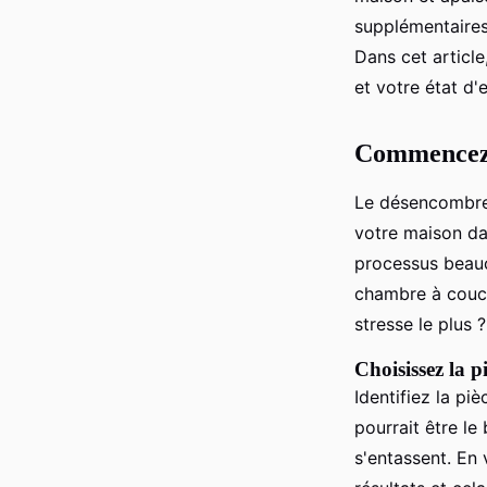
supplémentaires
Diego
•
14 mars 2025
•
10 min de lecture
Dans cet articl
et votre état d'e
Commencez p
Le désencombrem
votre maison d
processus beauc
chambre à couch
stresse le plus ?
Choisissez la p
Identifiez la pi
pourrait être le
s'entassent. En