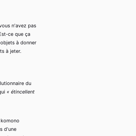
 vous n'avez pas
Est-ce que ça
 objets à donner
s à jeter.
lutionnaire du
qui
« étincellent
s, komono
s d'une