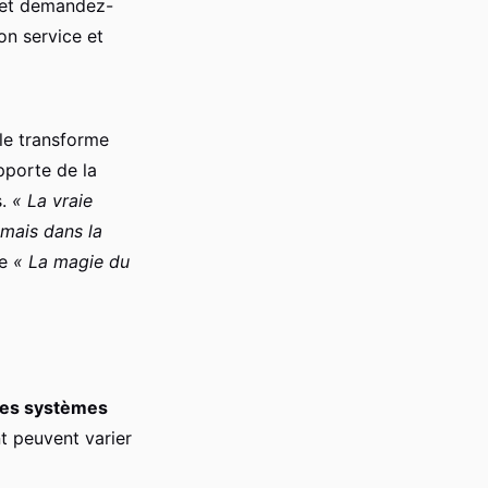
s et demandez-
on service et
le transforme
pporte de la
s.
« La vraie
mais dans la
re
« La magie du
des systèmes
t peuvent varier