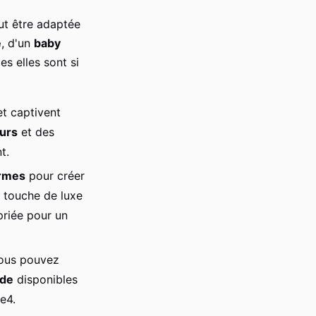
ut être adaptée
e
, d'un
baby
es elles sont si
et captivent
urs
et des
t.
rmes
pour créer
 touche de luxe
priée pour un
vous pouvez
nde
disponibles
e4.