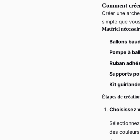
Comment créer
Créer une arche 
simple que vous
Matériel nécessai
Ballons bau
Pompe à bal
Ruban adhési
Supports pour
Kit guirland
Étapes de créatio
Choisissez 
Sélectionnez
des couleurs