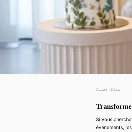
Accueil
›
Déco
DÉCO
Transformez
Transformez vos évén
Si vous cherche
arches en ballons col
événements, les