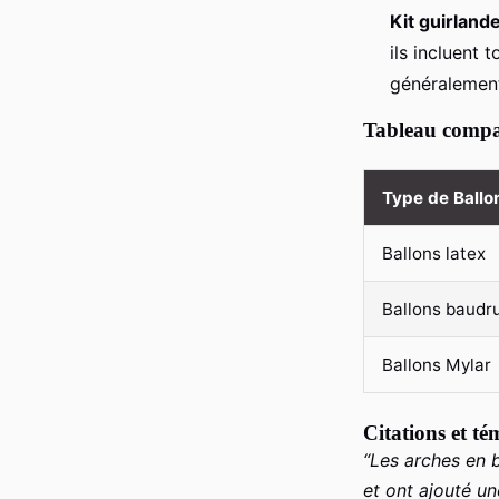
Kit guirland
ils incluent 
généralement 
Tableau compar
Type de Ballo
Ballons latex
Ballons baudr
Ballons Mylar
Citations et t
“Les arches en 
et ont ajouté u