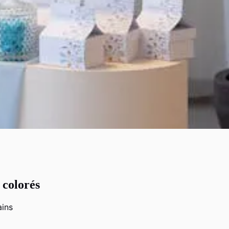
 colorés
ains