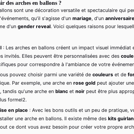
ir des arches en ballons ?
llons sont une décoration versatile et spectaculaire qui pe
'événements, qu'il s'agisse d'un
mariage
, d'un
anniversair
me d'un
gender reveal
. Voici quelques raisons pour lesquell
l
: Les arches en ballons créent un impact visuel immédiat 
es invités. Elles peuvent être personnalisées avec des
coule
ifiques pour correspondre à l'ambiance de votre événemen
ous pouvez choisir parmi une variété de
couleurs
et de
fo
ique. Par exemple, une arche en
rose gold
peut ajouter une
, tandis qu'une arche en
blanc
et
noir
peut être plus appro
us formel2.
mise en place
: Avec les bons outils et un peu de pratique, 
staller une arche en ballons. Il existe même des
kits guirla
 tout ce dont vous avez besoin pour créer votre propre arch