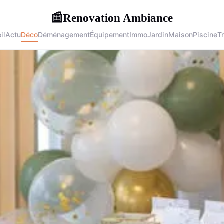
Renovation Ambiance
📰
il
Actu
Déco
Déménagement
Équipement
Immo
Jardin
Maison
Piscine
T