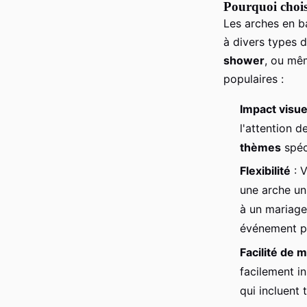
Pourquoi chois
Les arches en ba
Diego
•
20 mars 2025
•
5 min de lecture
à divers types d
shower
, ou mê
populaires :
Impact visue
l'attention d
thèmes
spéc
Flexibilité
: V
une arche un
à un mariage
événement pl
Facilité de 
facilement in
qui incluent