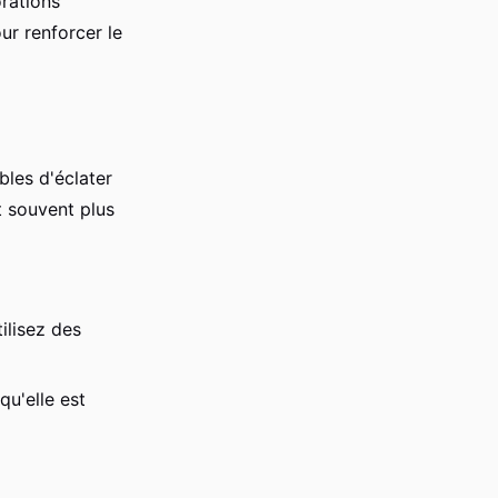
orations
r renforcer le
bles d'éclater
t souvent plus
ilisez des
qu'elle est