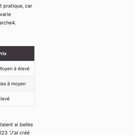
 pratique, car
varie
'arche4.
Prix
Moyen à élevé
Bas à moyen
Élevé
aient si belles
2023
“J'ai créé